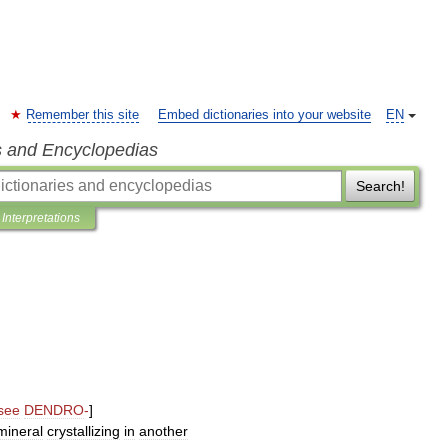
Remember this site
Embed dictionaries into your website
EN
s and Encyclopedias
Search!
Interpretations
see
DENDRO
-
]
mineral
crystallizing
in
another