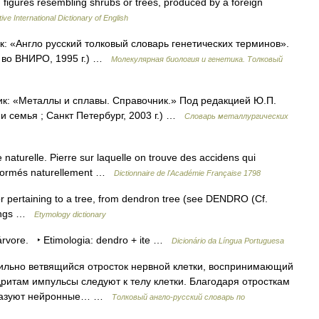
g figures resembling shrubs or trees, produced by a foreign
ive International Dictionary of English
ик: «Англо русский толковый словарь генетических терминов».
д во ВНИРО, 1995 г.) …
Молекулярная биология и генетика. Толковый
ник: «Металлы и сплавы. Справочник.» Под редакцией Ю.П.
 семья ; Санкт Петербург, 2003 г.) …
Словарь металлургических
naturelle. Pierre sur laquelle on trouve des accidens qui
x formés naturellement …
Dictionnaire de l'Académie Française 1798
r pertaining to a tree, from dendron tree (see DENDRO (Cf.
rkings …
Etymology dictionary
árvore. ‣ Etimologia: dendro + ite …
Dicionário da Língua Portuguesa
льно ветвящийся отросток нервной клетки, воспринимающий
дритам импульсы следуют к телу клетки. Благодаря отросткам
образуют нейронные… …
Толковый англо-русский словарь по