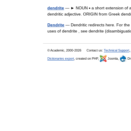
dendrite
— ► NOUN ▪ a short extension of a 
dendritic adjective. ORIGIN from Greek dend
Dendrite
— Dendritic redirects here. For the 
uses of dendrite , see dendrite (disambiguat
© Academic, 2000-2026
Contact us:
Technical Support
,
Dictionaries export
, created on PHP,
Joomla,
Dr