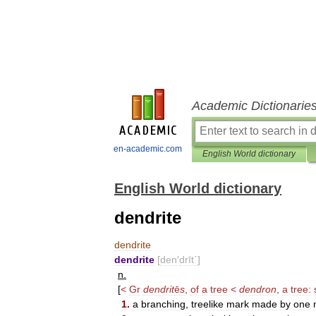
Academic Dictionarie
en-academic.com
English World dictionary
English World dictionary
dendrite
dendrite
dendrite
[
den
′
drīt΄
]
n
.
[
<
Gr
dendrit
ē
s
,
of
a
tree
<
dendron
,
a
tree:
1
.
a
branching
,
treelike
mark
made
by
one