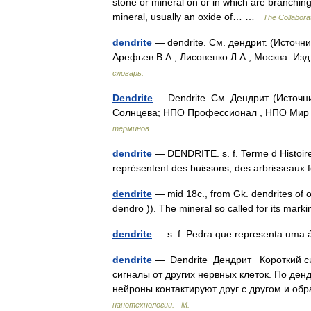
stone or mineral on or in which are branchin
mineral, usually an oxide of… …
The Collaborat
dendrite
— dendrite. См. дендрит. (Источн
Арефьев В.А., Лисовенко Л.А., Москва: Из
словарь.
Dendrite
— Dendrite. См. Дендрит. (Источ
Солнцева; НПО Профессионал , НПО Мир и
терминов
dendrite
— DENDRITE. s. f. Terme d Histoire 
représentent des buissons, des arbrisseau
dendrite
— mid 18c., from Gk. dendrites of o
dendro )). The mineral so called for its ma
dendrite
— s. f. Pedra que representa uma 
dendrite
— Dendrite Дендрит Короткий си
сигналы от других нервных клеток. По ден
нейроны контактируют друг с другом и 
нанотехнологии. - М.