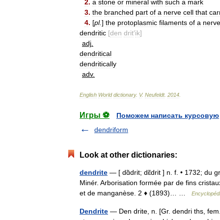
2
.
a
stone
or
mineral
with
such
a
mark
3
.
the
branched
part
of
a
nerve
cell
that
car
4
.
[
pl
.
]
the
protoplasmic
filaments
of
a
nerv
dendritic
[
den
drit
′
ik
]
adj
.
dendritical
dendritically
adv
.
English
World
dictionary
.
V
.
Neufeldt
.
2014
.
Игры ⚽
Поможем написать курсовую
dendriform
Look at other dictionaries:
dendrite
— [ dɑ̃drit; dɛ̃drit ] n. f. • 1732; d
Minér. Arborisation formée par de fins crist
et de manganèse. 2 ♦ (1893)… …
Encyclopédi
Dendrite
— Den drite, n. [Gr. dendri ths, fem. 