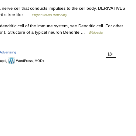
nerve cell that conducts impulses to the cell body. DERIVATIVES
rit s tree like …
English terms dictionary
dendritic cell of the immune system, see Dendritic cell. For other
ion). Structure of a typical neuron Dendrite …
Wikipedia
Advertising
18+
upal,
WordPress, MODx.