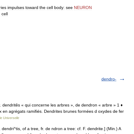
ries
impulses
toward
the
cell
body:
see
NEURON
e
cell
dendro-
u gr. dendritês « qui concerne les arbres », de dendron « arbre » 1 ♦
aux en agrégats ramifiés. Dendrites brunes formées d oxydes de fer
e Universelle
dendri^tis, of a tree, fr. de ndron a tree: cf. F. dendrite.] (Min.) A